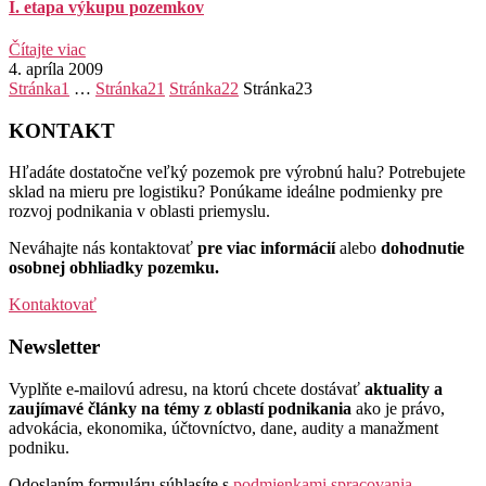
I. etapa výkupu pozemkov
Čítajte viac
4. apríla 2009
Stránka
1
…
Stránka
21
Stránka
22
Stránka
23
KONTAKT
Hľadáte dostatočne veľký pozemok pre výrobnú halu? Potrebujete
sklad na mieru pre logistiku? Ponúkame ideálne podmienky pre
rozvoj podnikania v oblasti priemyslu.
Neváhajte nás kontaktovať
pre viac informácií
alebo
dohodnutie
osobnej obhliadky pozemku.
Kontaktovať
Newsletter
Vyplňte e-mailovú adresu, na ktorú chcete dostávať
aktuality a
zaujímavé články na témy z oblastí podnikania
ako je právo,
advokácia, ekonomika, účtovníctvo, dane, audity a manažment
podniku.
Odoslaním formuláru súhlasíte s
podmienkami spracovania