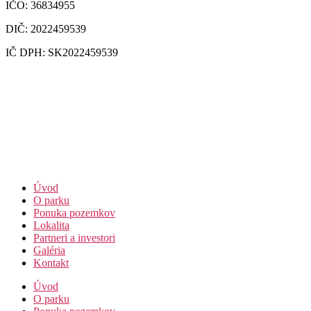
IČO: 36834955
DIČ: 2022459539
IČ DPH: SK2022459539
Úvod
O parku
Ponuka pozemkov
Lokalita
Partneri a investori
Galéria
Kontakt
Úvod
O parku