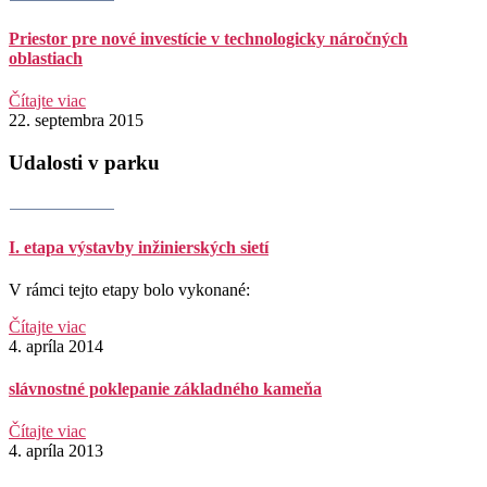
Priestor pre nové investície v technologicky náročných
oblastiach
Čítajte viac
22. septembra 2015
Udalosti v parku
I. etapa výstavby inžinierských sietí
V rámci tejto etapy bolo vykonané:
Čítajte viac
4. apríla 2014
slávnostné poklepanie základného kameňa
Čítajte viac
4. apríla 2013