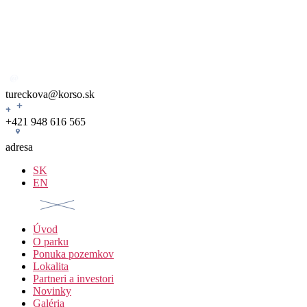
Preskočiť
na
obsah
tureckova@korso.sk
+421 948 616 565
adresa
SK
EN
Úvod
O parku
Ponuka pozemkov
Lokalita
Partneri a investori
Novinky
Galéria