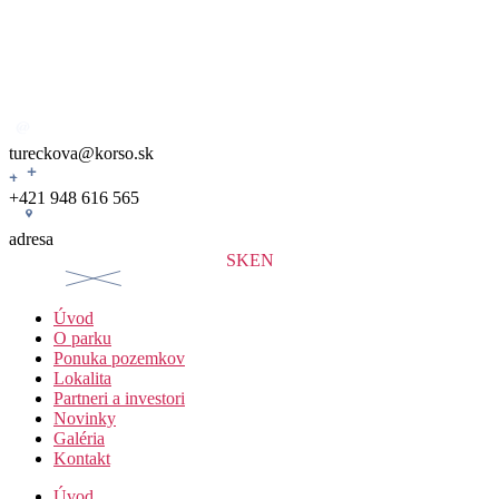
Preskočiť
na
obsah
tureckova@korso.sk
+421 948 616 565
adresa
SK
EN
Úvod
O parku
Ponuka pozemkov
Lokalita
Partneri a investori
Novinky
Galéria
Kontakt
Úvod