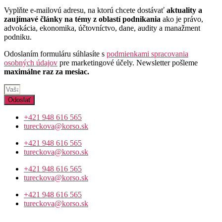
Vyplňte e-mailovú adresu, na ktorú chcete dostávať
aktuality a
zaujímavé články na témy z oblastí podnikania
ako je právo,
advokácia, ekonomika, účtovníctvo, dane, audity a manažment
podniku.
Odoslaním formuláru súhlasíte s
podmienkami spracovania
osobných údajov
pre marketingové účely. Newsletter pošleme
maximálne raz za mesiac.
Odoslať
+421 948 616 565
tureckova@korso.sk
+421 948 616 565
tureckova@korso.sk
+421 948 616 565
tureckova@korso.sk
+421 948 616 565
tureckova@korso.sk