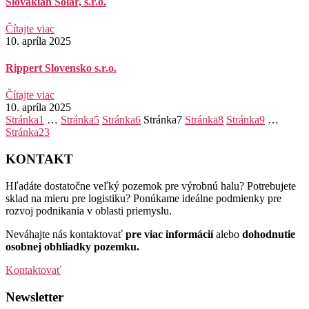
Slovakian Solar, s.r.o.
Čítajte viac
10. apríla 2025
Rippert Slovensko s.r.o.
Čítajte viac
10. apríla 2025
Stránka
1
…
Stránka
5
Stránka
6
Stránka
7
Stránka
8
Stránka
9
…
Stránka
23
KONTAKT
Hľadáte dostatočne veľký pozemok pre výrobnú halu? Potrebujete
sklad na mieru pre logistiku? Ponúkame ideálne podmienky pre
rozvoj podnikania v oblasti priemyslu.
Neváhajte nás kontaktovať
pre viac informácií
alebo
dohodnutie
osobnej obhliadky pozemku.
Kontaktovať
Newsletter