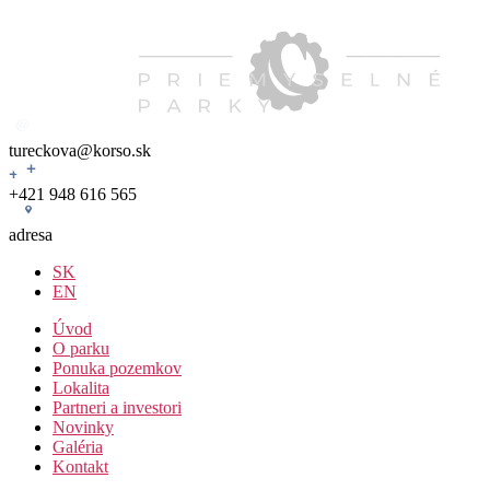
Skip
to
the
content
tureckova@korso.sk
+421 948 616 565
adresa
SK
EN
Úvod
O parku
Ponuka pozemkov
Lokalita
Partneri a investori
Novinky
Galéria
Kontakt