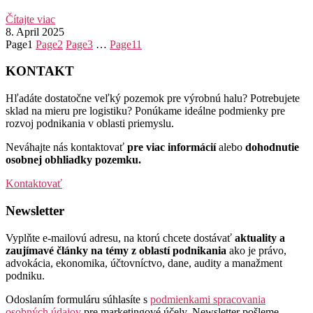
Čítajte viac
8. April 2025
Page
1
Page
2
Page
3
…
Page
11
KONTAKT
Hľadáte dostatočne veľký pozemok pre výrobnú halu? Potrebujete
sklad na mieru pre logistiku? Ponúkame ideálne podmienky pre
rozvoj podnikania v oblasti priemyslu.
Neváhajte nás kontaktovať
pre viac informácií
alebo
dohodnutie
osobnej obhliadky pozemku.
Kontaktovať
Newsletter
Vyplňte e-mailovú adresu, na ktorú chcete dostávať
aktuality a
zaujímavé články na témy z oblastí podnikania
ako je právo,
advokácia, ekonomika, účtovníctvo, dane, audity a manažment
podniku.
Odoslaním formuláru súhlasíte s
podmienkami spracovania
osobných údajov
pre marketingové účely. Newsletter pošleme