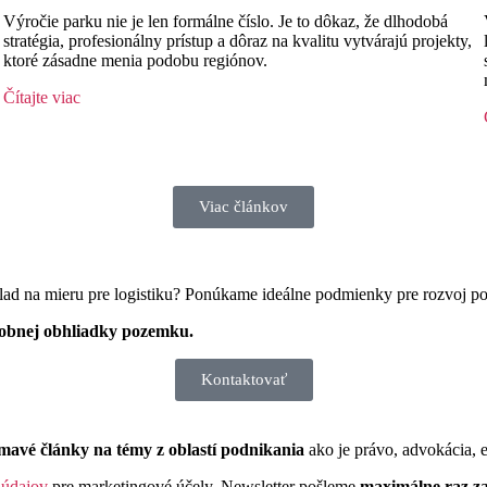
Výročie parku nie je len formálne číslo. Je to dôkaz, že dlhodobá
stratégia, profesionálny prístup a dôraz na kvalitu vytvárajú projekty,
ktoré zásadne menia podobu regiónov.
Čítajte viac
Viac článkov
ad na mieru pre logistiku? Ponúkame ideálne podmienky pre rozvoj pod
obnej obhliadky pozemku.
Kontaktovať
ímavé články na témy z oblastí podnikania
ako je právo, advokácia, 
 údajov
pre marketingové účely. Newsletter pošleme
maximálne raz za