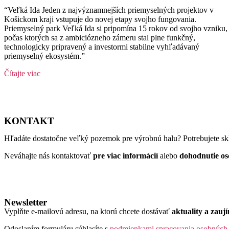
“Veľká Ida Jeden z najvýznamnejších priemyselných projektov v
Košickom kraji vstupuje do novej etapy svojho fungovania.
Priemyselný park Veľká Ida si pripomína 15 rokov od svojho vzniku,
počas ktorých sa z ambiciózneho zámeru stal plne funkčný,
technologicky pripravený a investormi stabilne vyhľadávaný
priemyselný ekosystém.”
Čítajte viac
KONTAKT
Hľadáte dostatočne veľký pozemok pre výrobnú halu? Potrebujete skl
Neváhajte nás kontaktovať
pre viac informácií
alebo
dohodnutie os
Newsletter
Vyplňte e-mailovú adresu, na ktorú chcete dostávať
aktuality a zauj
Odoslaním formuláru súhlasíte s
podmienkami spracovania osobných