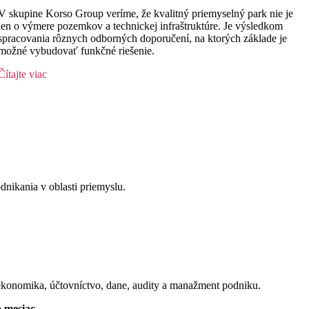
V skupine Korso Group veríme, že kvalitný priemyselný park nie je
len o výmere pozemkov a technickej infraštruktúre. Je výsledkom
spracovania rôznych odborných doporučení, na ktorých základe je
možné vybudovať funkčné riešenie.
Čítajte viac
nikania v oblasti priemyslu.
ekonomika, účtovníctvo, dane, audity a manažment podniku.
 mesiac.