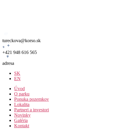
Skip
to
the
content
tureckova@korso.sk
+421 948 616 565
adresa
SK
EN
Úvod
O parku
Ponuka pozemkov
Lokalita
Partneri a investori
Novinky
Galéria
Kontakt