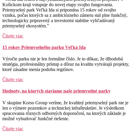
Košickom kraji vstupuje do novej etapy svojho fungovania.
Priemyselný park Veľká Ida si pripomína 15 rokov od svojho
vzniku, počas ktorých sa z ambiciózneho zámeru stal plne funkčný,
technologicky pripravený a investormi stabilne vyhľadávaný
priemyselný ekosystém.”
Čítajte viac
15 rokov Priemyselného parku Veľká Ida
Výročie parku nie je len formálne číslo. Je to dôkaz, že dlhodobá
stratégia, profesionálny prístup a dôraz na kvalitu vytvárajú projekty,
ktoré zásadne menia podobu regiónov.
Čítajte viac
Hodnoty, na ktorých staviame naše priemyselné parky
V skupine Korso Group veríme, že kvalitný priemyselný park nie je
len o výmere pozemkov a technickej infraštruktúre. Je výsledkom
spracovania rôznych odborných doporučení, na ktorých základe je
možné vybudovať funkčné riešenie.
Čítajte viac