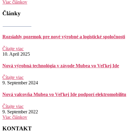
Viac článkov
Články
Rozsiahly pozemok pre nové výrobné a logistické spoločnosti
Čítajte viac
10. April 2025
Nová výrobná technológia v závode Mubea vo Veľkej Ide
Čítajte viac
9. September 2024
Nová valcovňa Mubea vo Veľkej Ide podporí elektromobilitu
Čítajte viac
9. September 2022
Viac článkov
KONTAKT