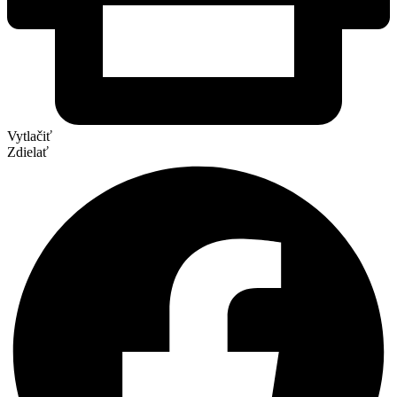
Vytlačiť
Zdielať