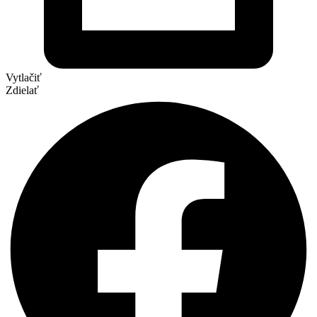
Vytlačiť
Zdielať