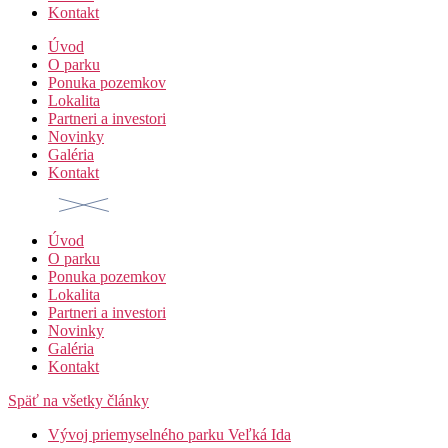
Kontakt
Úvod
O parku
Ponuka pozemkov
Lokalita
Partneri a investori
Novinky
Galéria
Kontakt
Úvod
O parku
Ponuka pozemkov
Lokalita
Partneri a investori
Novinky
Galéria
Kontakt
Späť na všetky články
Vývoj priemyselného parku Veľká Ida