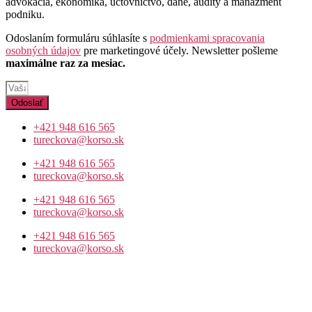
advokácia, ekonomika, účtovníctvo, dane, audity a manažment
podniku.
Odoslaním formuláru súhlasíte s
podmienkami spracovania
osobných údajov
pre marketingové účely. Newsletter pošleme
maximálne raz za mesiac.
Odoslať
+421 948 616 565
tureckova@korso.sk
+421 948 616 565
tureckova@korso.sk
+421 948 616 565
tureckova@korso.sk
+421 948 616 565
tureckova@korso.sk