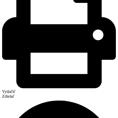
Vytlačiť
Zdielať